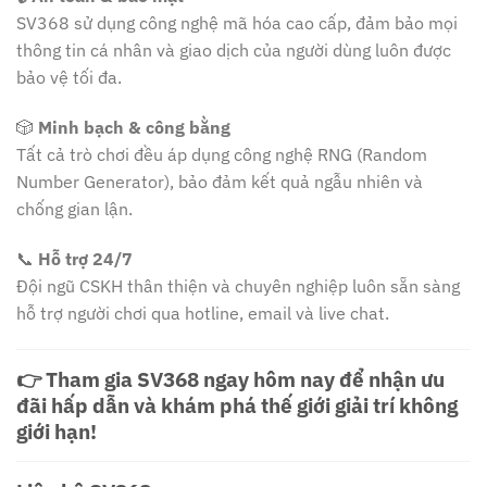
SV368 sử dụng công nghệ mã hóa cao cấp, đảm bảo mọi
thông tin cá nhân và giao dịch của người dùng luôn được
bảo vệ tối đa.
🎲
Minh bạch & công bằng
Tất cả trò chơi đều áp dụng công nghệ RNG (Random
Number Generator), bảo đảm kết quả ngẫu nhiên và
chống gian lận.
📞
Hỗ trợ 24/7
Đội ngũ CSKH thân thiện và chuyên nghiệp luôn sẵn sàng
hỗ trợ người chơi qua hotline, email và live chat.
👉
Tham gia SV368 ngay hôm nay để nhận ưu
đãi hấp dẫn và khám phá thế giới giải trí không
giới hạn!