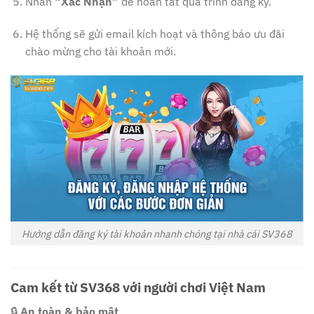
Nhấn
“Xác Nhận”
để hoàn tất quá trình đăng ký.
Hệ thống sẽ gửi email kích hoạt và thông báo ưu đãi
chào mừng cho tài khoản mới.
Hướng dẫn đăng ký tài khoản nhanh chóng tại nhà cái SV368
Cam kết từ SV368 với người chơi Việt Nam
🔒
An toàn & bảo mật