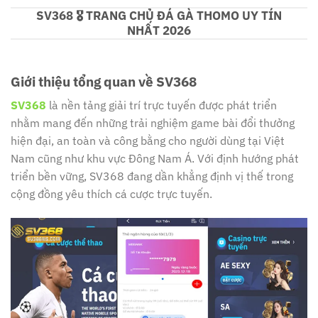
SV368 🎖️ TRANG CHỦ ĐÁ GÀ THOMO UY TÍN
NHẤT 2026
Giới thiệu tổng quan về SV368
SV368
là nền tảng giải trí trực tuyến được phát triển
nhằm mang đến những trải nghiệm game bài đổi thưởng
hiện đại, an toàn và công bằng cho người dùng tại Việt
Nam cũng như khu vực Đông Nam Á. Với định hướng phát
triển bền vững, SV368 đang dần khẳng định vị thế trong
cộng đồng yêu thích cá cược trực tuyến.