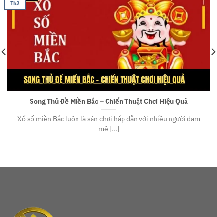
Th2
Song Thủ Đề Miền Bắc – Chiến Thuật Chơi Hiệu Quả
Xổ số miền Bắc luôn là sân chơi hấp dẫn với nhiều người đam
mê [...]