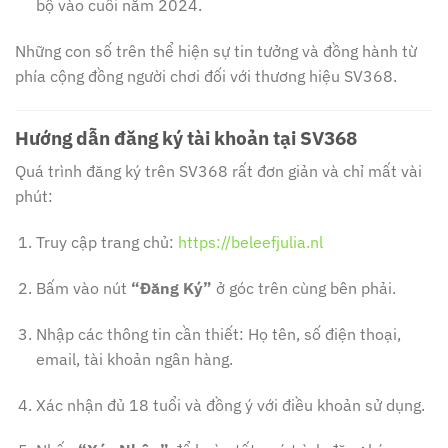
bộ vào cuối năm 2024.
Những con số trên thể hiện sự tin tưởng và đồng hành từ
phía cộng đồng người chơi đối với thương hiệu SV368.
Hướng dẫn đăng ký tài khoản tại SV368
Quá trình đăng ký trên SV368 rất đơn giản và chỉ mất vài
phút:
Truy cập trang chủ:
https://beleefjulia.nl
Bấm vào nút
“Đăng Ký”
ở góc trên cùng bên phải.
Nhập các thông tin cần thiết: Họ tên, số điện thoại,
email, tài khoản ngân hàng.
Xác nhận đủ 18 tuổi và đồng ý với điều khoản sử dụng.