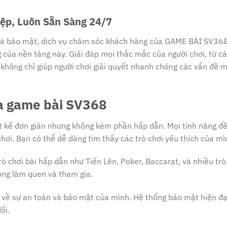
ệp, Luôn Sẵn Sàng 24/7
và bảo mật, dịch vụ chăm sóc khách hàng của GAME BÀI SV368
 của nền tảng này. Giải đáp mọi thắc mắc của người chơi, từ cá
không chỉ giúp người chơi giải quyết nhanh chóng các vấn đề mà
ủa game bài SV368
 kế đơn giản nhưng không kém phần hấp dẫn. Mọi tính năng đều
hơi. Bạn có thể dễ dàng tìm thấy các trò chơi yêu thích của mì
chơi bài hấp dẫn như Tiến Lên, Poker, Baccarat, và nhiều trò c
óng làm quen và tham gia.
về sự an toàn và bảo mật của mình. Hệ thống bảo mật hiện đạ
ối.