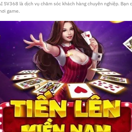
V368 là dịch vụ chăm sóc khách hàng chuyên nghiệp. Bạn có th
chơi game.