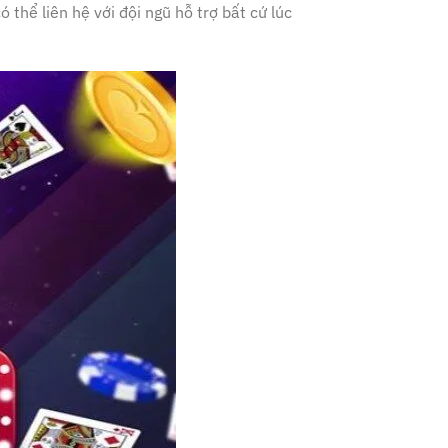
ể liên hệ với đội ngũ hỗ trợ bất cứ lúc