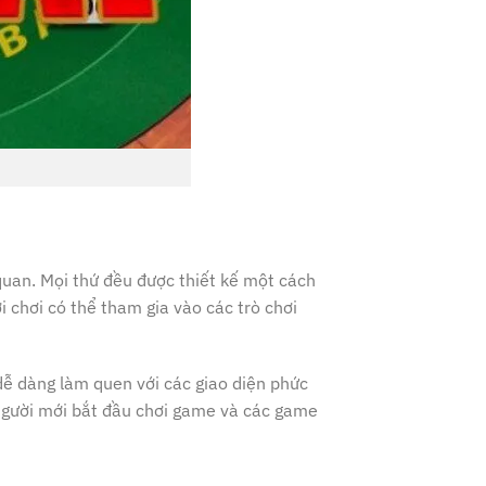
quan. Mọi thứ đều được thiết kế một cách
i chơi có thể tham gia vào các trò chơi
dễ dàng làm quen với các giao diện phức
 người mới bắt đầu chơi game và các game