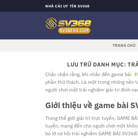
Bỏ
NHÀ CÁI UY TÍN SV365
qua
nội
dung
TRANG CHỦ
LƯU TRỮ DANH MỤC:
TRẢ
Chắc chắn rằng, khi nhắc đến game bài
S
phần thử thách. Là một trong những nền t
người chơi một trải nghiệm giải trí đỉnh c
Giới thiệu về game bài 
Trong thế giới giải trí trực tuyến, GAME 
tuyến, mang đến cho người chơi một không 
bỏ lỡ cơ hội trải nghiệm GAME BÀI SV368