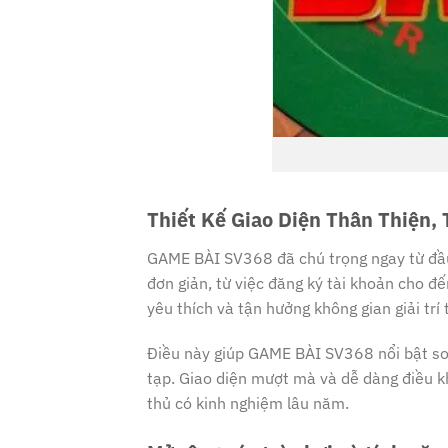
Thiết Kế Giao Diện Thân Thiện,
GAME BÀI SV368 đã chú trọng ngay từ đầu 
đơn giản, từ việc đăng ký tài khoản cho đế
yêu thích và tận hưởng không gian giải tr
Điều này giúp GAME BÀI SV368 nổi bật so 
tạp. Giao diện mượt mà và dễ dàng điều k
thủ có kinh nghiệm lâu năm.