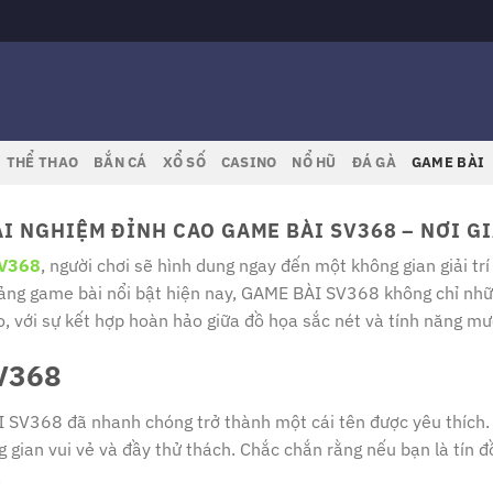
THỂ THAO
BẮN CÁ
XỔ SỐ
CASINO
NỔ HŨ
ĐÁ GÀ
GAME BÀI
I NGHIỆM ĐỈNH CAO GAME BÀI SV368 – NƠI G
V368
, người chơi sẽ hình dung ngay đến một không gian giải t
ảng game bài nổi bật hiện nay, GAME BÀI SV368 không chỉ nhữn
ao, với sự kết hợp hoàn hảo giữa đồ họa sắc nét và tính năng m
SV368
BÀI SV368 đã nhanh chóng trở thành một cái tên được yêu thích
gian vui vẻ và đầy thử thách. Chắc chắn rằng nếu bạn là tín đ
.