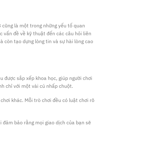
 cũng là một trong những yếu tố quan
c vấn đề về kỹ thuật đến các câu hỏi liên
 còn tạo dựng lòng tin và sự hài lòng cao
 được sắp xếp khoa học, giúp người chơi
nh chỉ với một vài cú nhấp chuột.
hơi khác. Mỗi trò chơi đều có luật chơi rõ
i đảm bảo rằng mọi giao dịch của bạn sẽ