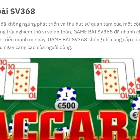
bài SV368
đã không ngừng phát triển và thu hút sự quan tâm của một cộ
ững trải nghiệm thú vị và an toàn, GAME BÀI SV368 đã nhanh c
hát triển mạnh mẽ này, GAME BÀI SV368 không chỉ cung cấp các t
ầu ngày càng cao của người dùng.