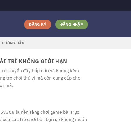
ĐĂNG KÝ
ĐĂNG NHẬP
HƯỚNG DẪN
IẢI TRÍ KHÔNG GIỚI HẠN
rí trực tuyến đầy hấp dẫn và không kém
g trò chơi thú vị mà còn cung cấp cho
ượt mà.
. SV368 là nền tảng chơi game bài trực
ồ của các trò chơi bài, bạn sẽ không muốn