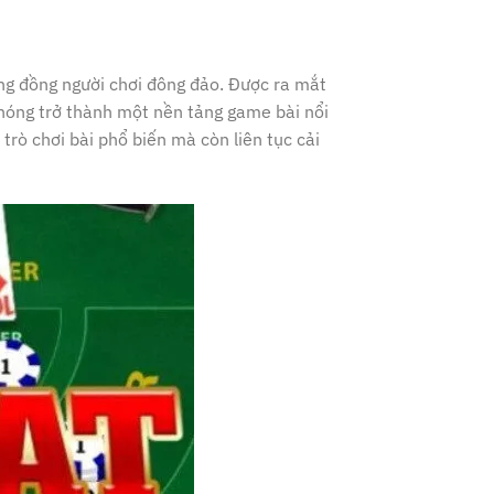
ng đồng người chơi đông đảo. Được ra mắt
hóng trở thành một nền tảng game bài nổi
rò chơi bài phổ biến mà còn liên tục cải