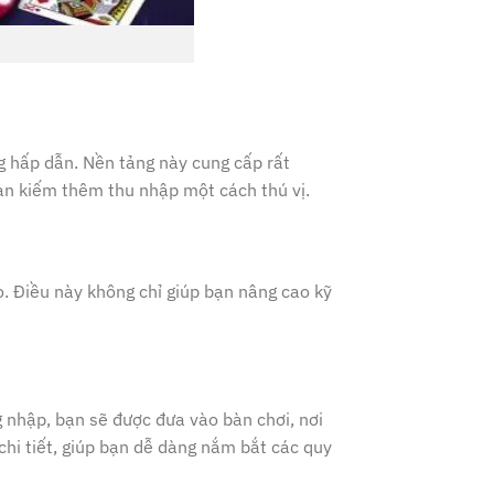
g hấp dẫn. Nền tảng này cung cấp rất
ạn kiếm thêm thu nhập một cách thú vị.
. Điều này không chỉ giúp bạn nâng cao kỹ
 nhập, bạn sẽ được đưa vào bàn chơi, nơi
chi tiết, giúp bạn dễ dàng nắm bắt các quy