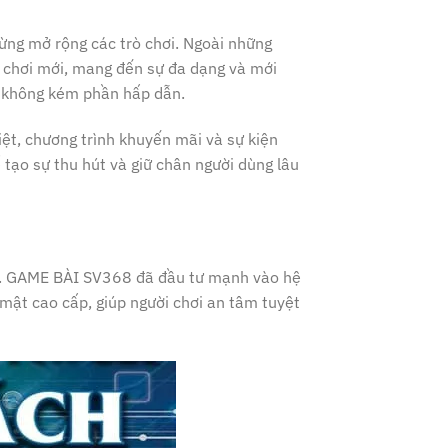
ng mở rộng các trò chơi. Ngoài những
ò chơi mới, mang đến sự đa dạng và mới
ng không kém phần hấp dẫn.
ệt, chương trình khuyến mãi và sự kiện
tạo sự thu hút và giữ chân người dùng lâu
ến. GAME BÀI SV368 đã đầu tư mạnh vào hệ
mật cao cấp, giúp người chơi an tâm tuyệt