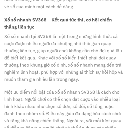
vé số của mình một cách dễ dàng.
Xổ số nhanh SV368 – Kết quả tức thì, cơ hội chiến
thắng liên tục
Xổ số nhanh tại SV368 là một trong những hình thức cá
cược được nhiều người ưa chuộng nhờ thời gian quay
thưởng liên tục, giúp người chơi không cần chờ đợi quá lâu
để biết kết quả. Khác với xổ số kiến thiết phải đợi quay
thưởng theo khung giờ cố định, xổ số nhanh mang đến trải
nghiệm linh hoạt, phù hợp với những ai thích sự hồi hộp và
muốn tham gia nhiều lần trong ngày.
Một ưu điểm nổi bật của xổ số nhanh SV368 là cách chơi
linh hoạt. Người chơi có thể chọn đặt cược vào nhiều loại
hình khác nhau như chọn số đơn, số đôi, số tổng hoặc
đánh theo nhóm số. Điều này giúp đa dạng hóa cách chơi
và tăng khả năng chiến thắng. Ngoài ra, với mỗi lượt quay
số diễn ra liên tục, người chơi có thể áp dụng các chiến