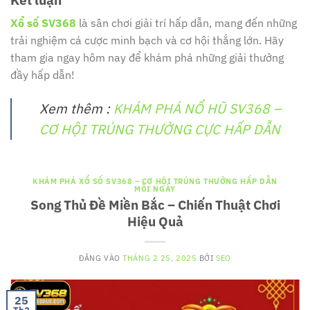
Xổ số SV368
là sân chơi giải trí hấp dẫn, mang đến những
trải nghiệm cá cược minh bạch và cơ hội thắng lớn. Hãy
tham gia ngay hôm nay để khám phá những giải thưởng
đầy hấp dẫn!
Xem thêm :
KHÁM PHÁ NỔ HŨ SV368 –
CƠ HỘI TRÚNG THƯỞNG CỰC HẤP DẪN
KHÁM PHÁ XỔ SỐ SV368 – CƠ HỘI TRÚNG THƯỞNG HẤP DẪN
MỖI NGÀY
Song Thủ Đề Miền Bắc – Chiến Thuật Chơi
Hiệu Quả
ĐĂNG VÀO
THÁNG 2 25, 2025
BỞI
SEO
25