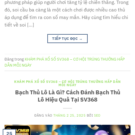
phương pháp giúp người chơi tăng tỷ lệ chiến thắng. Trong
đó, soi cầu ba càng là một cách chơi được nhiều cao thủ
áp dụng để tìm ra con số may mắn. Hãy cùng tìm hiểu chi
tiết về soi […]
TIẾP TỤC ĐỌC
→
Đăng trong
KHÁM PHÁ XỔ SỐ SV368 – CƠ HỘI TRÚNG THƯỞNG HẤP
DẪN MỖI NGÀY
KHÁM PHÁ XỔ SỐ SV368 – CƠ HỘI TRÚNG THƯỞNG HẤP DẪN
MỖI NGÀY
Bạch Thủ Lô Là Gì? Cách Đánh Bạch Thủ
Lô Hiệu Quả Tại SV368
ĐĂNG VÀO
THÁNG 2 25, 2025
BỞI
SEO
25