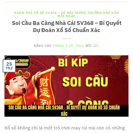
KHÁM PHÁ XỔ SỐ SV368 – CƠ HỘI TRÚNG THƯỞNG HẤP DẪN
MỖI NGÀY
Soi Cầu Ba Càng Nhà Cái SV368 – Bí Quyết
Dự Đoán Xổ Số Chuẩn Xác
ĐĂNG VÀO
THÁNG 2 25, 2025
BỞI
SEO
25
Th2
Xổ số không chỉ là một trò chơi may rủi mà còn có những