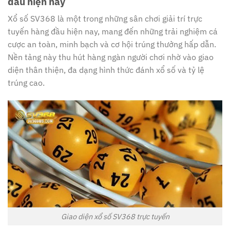
đầu hiện nay
Xổ số SV368 là một trong những sân chơi giải trí trực
tuyến hàng đầu hiện nay, mang đến những trải nghiệm cá
cược an toàn, minh bạch và cơ hội trúng thưởng hấp dẫn.
Nền tảng này thu hút hàng ngàn người chơi nhờ vào giao
diện thân thiện, đa dạng hình thức đánh xổ số và tỷ lệ
trúng cao.
Giao diện xổ số SV368 trực tuyến