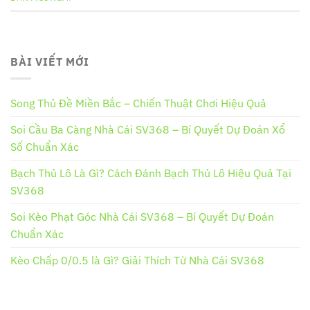
BÀI VIẾT MỚI
Song Thủ Đề Miền Bắc – Chiến Thuật Chơi Hiệu Quả
Soi Cầu Ba Càng Nhà Cái SV368 – Bí Quyết Dự Đoán Xổ
Số Chuẩn Xác
Bạch Thủ Lô Là Gì? Cách Đánh Bạch Thủ Lô Hiệu Quả Tại
SV368
Soi Kèo Phạt Góc Nhà Cái SV368 – Bí Quyết Dự Đoán
Chuẩn Xác
Kèo Chấp 0/0.5 là Gì? Giải Thích Từ Nhà Cái SV368