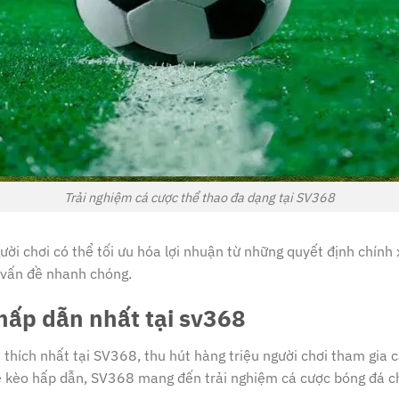
Trải nghiệm cá cược thể thao đa dạng tại SV368
gười chơi có thể tối ưu hóa lợi nhuận từ những quyết định chính
ý vấn đề nhanh chóng.
hấp dẫn nhất tại sv368
thích nhất tại SV368, thu hút hàng triệu người chơi tham gia c
lệ kèo hấp dẫn, SV368 mang đến trải nghiệm cá cược bóng đá c