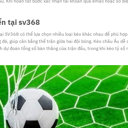
u. Khi hoàn tất bước xác nhận tài khoản qua email hoặc số điệ
ến tại sv368
tại SV368 có thể lựa chọn nhiều loại kèo khác nhau để phù hợp 
 đá, giúp cân bằng thế trận giữa hai đội bóng. Kèo châu Âu dễ 
ch dự đoán tổng số bàn thắng của trận đấu, trong khi kèo tỷ số