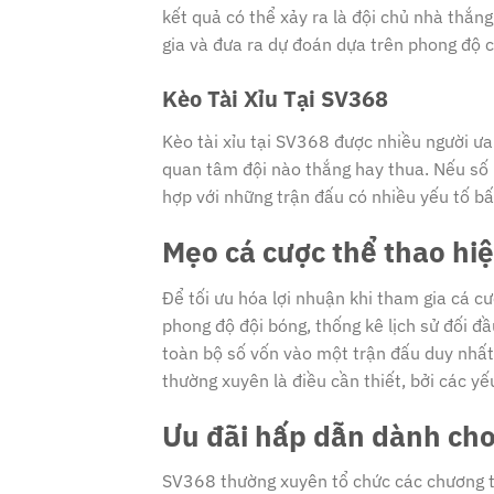
kết quả có thể xảy ra là đội chủ nhà thắn
gia và đưa ra dự đoán dựa trên phong độ c
Kèo Tài Xỉu Tại SV368
Kèo tài xỉu tại SV368 được nhiều người ưa
quan tâm đội nào thắng hay thua. Nếu số b
hợp với những trận đấu có nhiều yếu tố bấ
Mẹo cá cược thể thao hiệ
Để tối ưu hóa lợi nhuận khi tham gia cá cư
phong độ đội bóng, thống kê lịch sử đối đầ
toàn bộ số vốn vào một trận đấu duy nhất.
thường xuyên là điều cần thiết, bởi các yế
Ưu đãi hấp dẫn dành cho
SV368 thường xuyên tổ chức các chương t