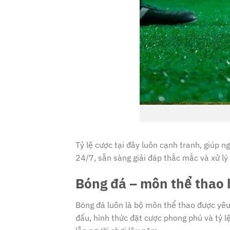
Tỷ lệ cược tại đây luôn cạnh tranh, giúp n
24/7, sẵn sàng giải đáp thắc mắc và xử l
Bóng đá – môn thể thao 
Bóng đá luôn là bộ môn thể thao được yêu 
đấu, hình thức đặt cược phong phú và tỷ 