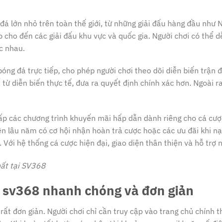
á lớn nhỏ trên toàn thế giới, từ những giải đấu hàng đầu như N
cho đến các giải đấu khu vực và quốc gia. Người chơi có thể d
c nhau.
g đá trực tiếp, cho phép người chơi theo dõi diễn biến trận đ
 từ diễn biến thực tế, đưa ra quyết định chính xác hơn. Ngoài ra
p các chương trình khuyến mãi hấp dẫn dành riêng cho cá cược
n lâu năm có cơ hội nhận hoàn trả cược hoặc các ưu đãi khi nạ
 Với hệ thống cá cược hiện đại, giao diện thân thiện và hỗ trợ 
hất tại SV368
 sv368 nhanh chóng và đơn giản
rất đơn giản. Người chơi chỉ cần truy cập vào trang chủ chính 