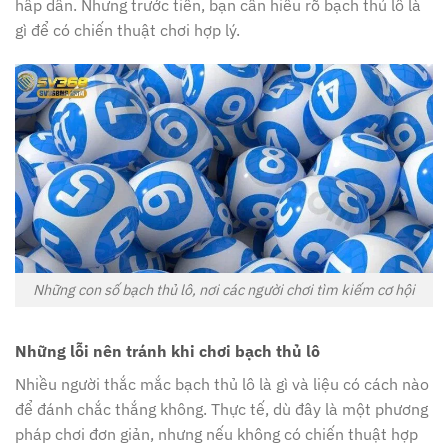
hấp dẫn. Nhưng trước tiên, bạn cần hiểu rõ bạch thủ lô là
gì để có chiến thuật chơi hợp lý.
Những con số bạch thủ lô, nơi các người chơi tìm kiếm cơ hội
Những lỗi nên tránh khi chơi bạch thủ lô
Nhiều người thắc mắc bạch thủ lô là gì và liệu có cách nào
để đánh chắc thắng không. Thực tế, dù đây là một phương
pháp chơi đơn giản, nhưng nếu không có chiến thuật hợp