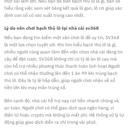
một sai lầm lớn. Nếu bạn đã biết bạch thủ lô là gì, bạn sẽ
hiểu rằng việc xem xét bảng kết quả lô gan, lô rơi giúp xác
định con số có xác suất trúng cao nhất.
Lý do nên chơi bạch thủ lô tại nhà cái sv368
Nếu bạn đang tìm kiếm một sân chơi lô đề uy tín, SV368
là một lựa chọn tuyệt vời. Khi tìm hiểu bạch thủ lô là gì,
nhiều người cũng quan tâm đến việc chọn nhà cái đáng tin
cậy để đặt cược. SV368 không chỉ có tỷ lệ ăn lô cao mà
còn hỗ trợ nhiều phương thức thanh toán linh hoạt.Người
chơi có thể nhận thưởng lên đến 1 ăn 99 khi trúng bạch
thủ lô. Đây là tỷ lệ hấp dẫn, giúp người chơi nhận về số
tiền lớn khi may mắn trúng số.
Bên cạnh đó, nhà cái hỗ trợ nạp rút tiền nhanh chóng và
an toàn. Người chơi có thể giao dịch qua ngân hàng, ví
điện tử hoặc crypto mà không lo mất phí. Hệ thống xử lý tự
động giúp giao dịch diễn ra chỉ trong vài phút.