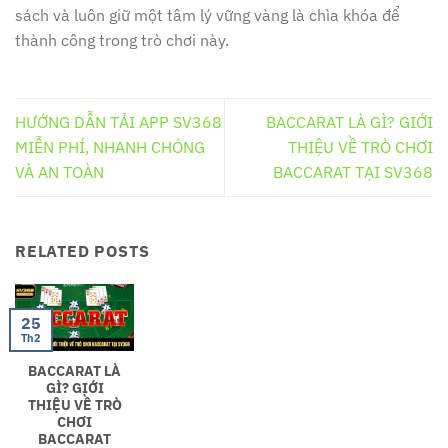
sách và luôn giữ một tâm lý vững vàng là chìa khóa để
thành công trong trò chơi này.
HƯỚNG DẪN TẢI APP SV368
BACCARAT LÀ GÌ? GIỚI
MIỄN PHÍ, NHANH CHÓNG
THIỆU VỀ TRÒ CHƠI
VÀ AN TOÀN
BACCARAT TẠI SV368
RELATED POSTS
25
Th2
BACCARAT LÀ
GÌ? GIỚI
THIỆU VỀ TRÒ
CHƠI
BACCARAT