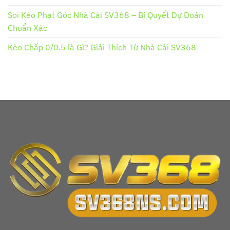
Soi Kèo Phạt Góc Nhà Cái SV368 – Bí Quyết Dự Đoán
Chuẩn Xác
Kèo Chấp 0/0.5 là Gì? Giải Thích Từ Nhà Cái SV368