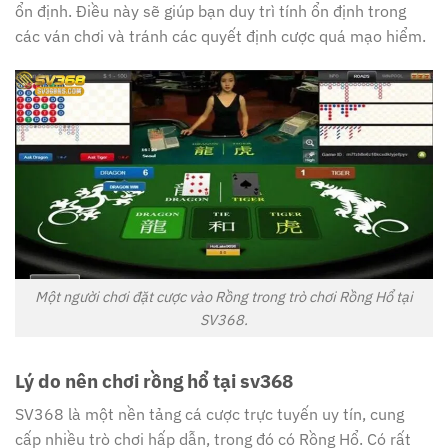
ổn định. Điều này sẽ giúp bạn duy trì tính ổn định trong
các ván chơi và tránh các quyết định cược quá mạo hiểm.
Một người chơi đặt cược vào Rồng trong trò chơi Rồng Hổ tại
SV368.
Lý do nên chơi rồng hổ tại sv368
SV368 là một nền tảng cá cược trực tuyến uy tín, cung
cấp nhiều trò chơi hấp dẫn, trong đó có Rồng Hổ. Có rất