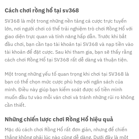
Cách chơi rồng hổ tại sv368
SV368 là một trong những nền tảng cá cược trực tuyến
lớn, nơi người chơi có thể trải nghiệm trò chơi Rồng Hổ với
giao diện trực quan và tính năng hấp dẫn. Trước khi bắt
đầu chơi, bạn cần tạo tài khoản tại SV368 và nạp tiền vào
tài khoản để đặt cược. Sau khi tham gia, bạn sẽ thấy rằng
cách chơi Rồng Hổ tại SV368 rất dễ dàng và thuận tiện.
Một trong những yếu tố quan trọng khi chơi tại SV368 là
bạn có thể chọn mức cược phù hợp với ngân sách của
mình. Điều này giúp bạn kiểm soát được số tiền mình
muốn đầu tư vào mỗi ván chơi và tránh những rủi ro không
cần thiết.
Những chiến lược chơi Rồng Hổ hiệu quả
Mặc dù cách chơi Rồng Hổ rất đơn giản, nhưng để chiến
thắng không phải lúc nào cũng dễ dàng. Dưới đây là một