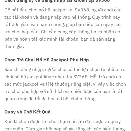
Để bắt đầu chơi nổ hũ jackpot tại SV368, người chơi cần
tạo tài khoản và đăng nhập vào hệ thống. Quy trình này
rất đơn giản và nhanh chóng, giúp bạn tiếp cận ngay các
trò chơi hấp dẫn. Chỉ cần cung cấp thông tin cá nhân cơ
bản và hoàn tất xác minh tài khoản, bạn đã sẵn sàng
tham gia.
Chọn Trò Chơi Nổ Hũ Jackpot Phù Hợp
Sau khi đăng nhập, người chơi có thể lựa chọn từ nhiều trò
chơi nổ hũ jackpot khác nhau tại SV368. Mỗi trò chơi có
các mức jackpot và tỉ lệ thưởng riêng biệt, vì vậy việc chọn
trò chơi phù hợp với sở thích và chiến lược của bạn là rất
quan trọng để tối đa hóa cơ hội chiến thắng.
Quay và Chờ Kết Quả
Khi đã chọn được trò chơi, bạn chỉ cần đặt cược và quay
các cuộn. Cảm giác hồi hộp sẽ gia tăng khi các biểu tượng