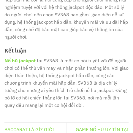
nghiệm tuyệt vời với hệ thống jackpot độc đáo. Một số lý
do người chơi nên chọn SV368 bao gồm: giao diện dễ sử
dụng, hệ thống jackpot hấp dẫn, khuyến mãi và ưu đãi hấp
dẫn, cùng chế độ bảo mật cao giúp bảo vệ thông tin của
người chơi.
Kết luận
Nổ hũ jackpot
tại SV368 là một cơ hội tuyệt vời để người
chơi có thể thử vận may và nhận phần thưởng lớn. Với giao
diện thân thiện, hệ thống jackpot hấp dẫn, cùng các
chương trình khuyến mãi hấp dẫn, SV368 là địa chỉ lý
tưởng cho những ai yêu thích trò chơi nổ hũ jackpot. Đừng
bỏ lỡ cơ hội chiến thắng lớn tại SV368, nơi mà mỗi lần
quay đều mang lại một cơ hội đổi đời.
BACCARAT LÀ GÌ? GIỚI
GAME NỔ HŨ UY TÍN TẠI