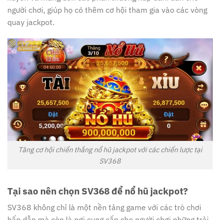
người chơi, giúp họ có thêm cơ hội tham gia vào các vòng
quay jackpot.
Tăng cơ hội chiến thắng nổ hũ jackpot với các chiến lược tại
SV368
Tại sao nên chọn SV368 để nổ hũ jackpot?
SV368 không chỉ là một nền tảng game với các trò chơi
hấp dẫn mà còn là nơi cung cấp cho người chơi những trải