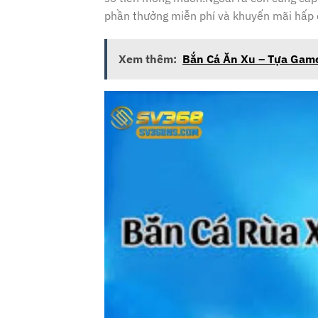
phần thưởng miễn phí và khuyến mãi hấp 
Xem thêm:
Bắn Cá Ăn Xu – Tựa Gam