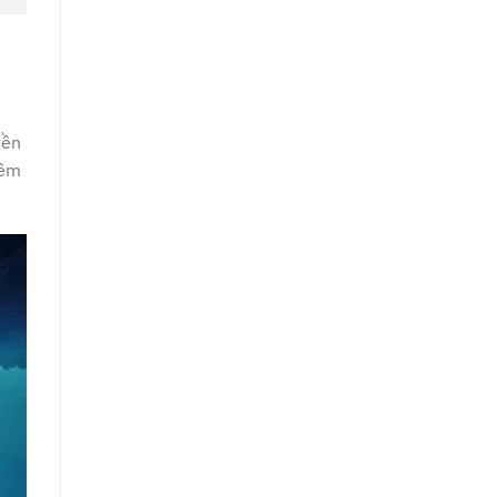
iền
hêm