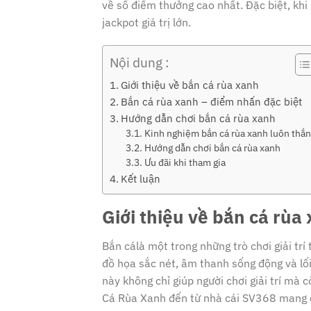
về số điểm thưởng cao nhất. Đặc biệt, khi
jackpot giá trị lớn.
Nội dung :
Giới thiệu về bắn cá rùa xanh
Bắn cá rùa xanh – điểm nhấn đặc biệt
Hướng dẫn chơi bắn cá rùa xanh
Kinh nghiệm bắn cá rùa xanh luôn thắ
Hướng dẫn chơi bắn cá rùa xanh
Ưu đãi khi tham gia
Kết luận
Giới thiệu về bắn cá rùa
Bắn cálà một trong những trò chơi giải trí
đồ họa sắc nét, âm thanh sống động và lối
này không chỉ giúp người chơi giải trí mà
Cá Rùa Xanh đến từ nhà cái SV368 mang đế