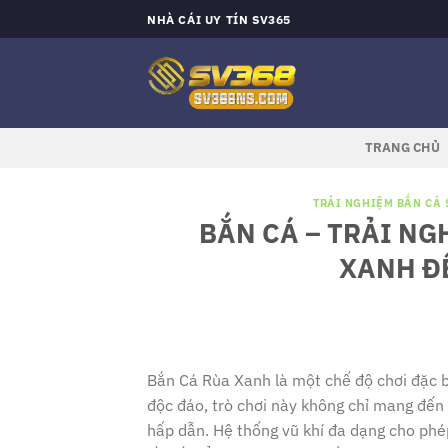
Bỏ
NHÀ CÁI UY TÍN SV365
qua
nội
dung
TRANG CHỦ
TRẢI NGHIỆM BẮN CÁ 
BẮN CÁ – TRẢI NG
XANH ĐẾ
Bắn Cá Rùa Xanh là một chế độ chơi đặc b
độc đáo, trò chơi này không chỉ mang đế
hấp dẫn. Hệ thống vũ khí đa dạng cho phép