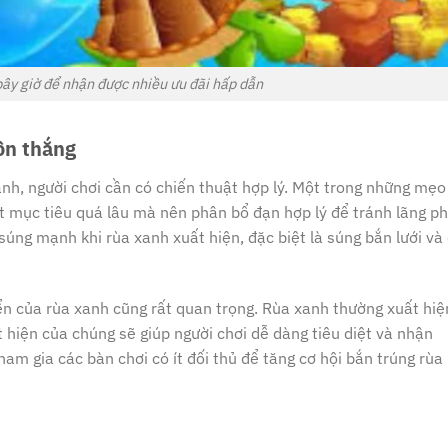
ây giờ để nhận được nhiều ưu đãi hấp dẫn
ôn thắng
nh, người chơi cần có chiến thuật hợp lý. Một trong những mẹo
t mục tiêu quá lâu mà nên phân bổ đạn hợp lý để tránh lãng ph
súng mạnh khi rùa xanh xuất hiện, đặc biệt là súng bắn lưới và 
yển của rùa xanh cũng rất quan trọng. Rùa xanh thường xuất hiệ
t hiện của chúng sẽ giúp người chơi dễ dàng tiêu diệt và nhận
am gia các bàn chơi có ít đối thủ để tăng cơ hội bắn trúng rùa