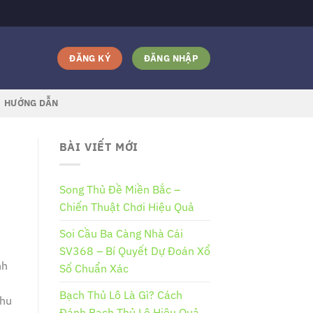
ĐĂNG KÝ
ĐĂNG NHẬP
HƯỚNG DẪN
BÀI VIẾT MỚI
Song Thủ Đề Miền Bắc –
Chiến Thuật Chơi Hiệu Quả
Soi Cầu Ba Càng Nhà Cái
SV368 – Bí Quyết Dự Đoán Xổ
nh
Số Chuẩn Xác
Bạch Thủ Lô Là Gì? Cách
thu
Đánh Bạch Thủ Lô Hiệu Quả