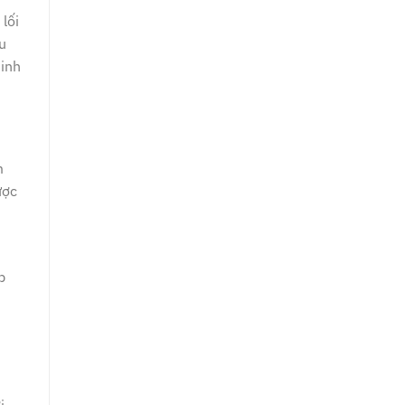
lối
u
hinh
m
ược
p