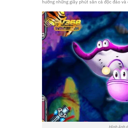
hưởng những giây phút săn cá độc đáo và đ
Hình ảnh đ