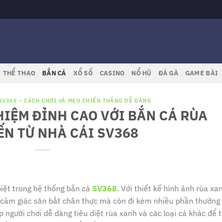
THỂ THAO
BẮN CÁ
XỔ SỐ
CASINO
NỔ HŨ
ĐÁ GÀ
GAME BÀI
SV368 – CÁCH CHƠI VÀ MẸO CHIẾN THẮNG DỄ DÀNG
HIỆM ĐỈNH CAO VỚI BẮN CÁ RÙA
N TỪ NHÀ CÁI SV368
iệt trong hệ thống bắn cá
SV368
. Với thiết kế hình ảnh rùa xa
n cảm giác săn bắt chân thực mà còn đi kèm nhiều phần thưởng
 người chơi dễ dàng tiêu diệt rùa xanh và các loại cá khác để 