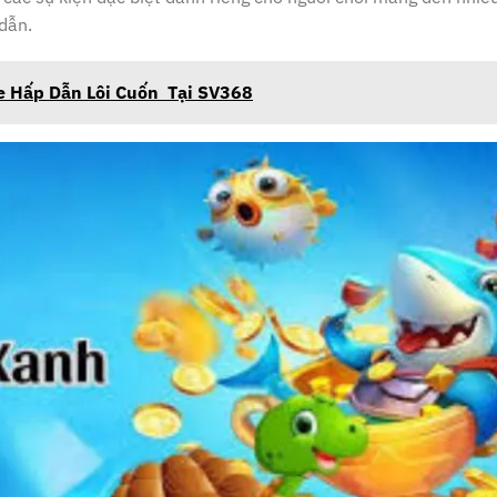
dẫn.
e Hấp Dẫn Lôi Cuốn Tại SV368