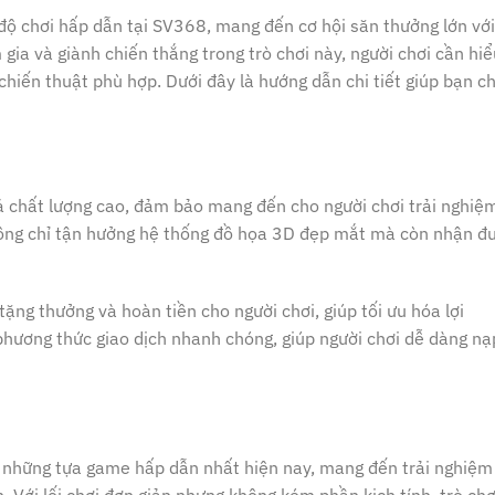
ộ chơi hấp dẫn tại SV368, mang đến cơ hội săn thưởng lớn với 
gia và giành chiến thắng trong trò chơi này, người chơi cần hiể
hiến thuật phù hợp. Dưới đây là hướng dẫn chi tiết giúp bạn c
cá chất lượng cao, đảm bảo mang đến cho người chơi trải nghiệ
không chỉ tận hưởng hệ thống đồ họa 3D đẹp mắt mà còn nhận đ
ặng thưởng và hoàn tiền cho người chơi, giúp tối ưu hóa lợi
phương thức giao dịch nhanh chóng, giúp người chơi dễ dàng nạ
 những tựa game hấp dẫn nhất hiện nay, mang đến trải nghiệm