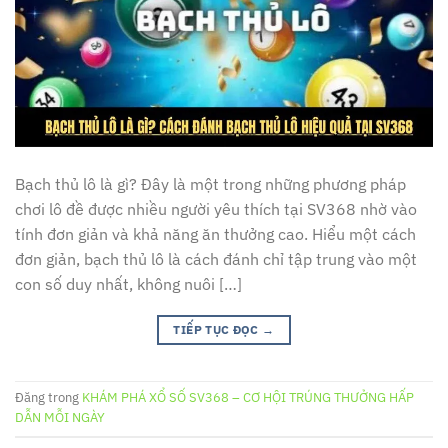
Bạch thủ lô là gì? Đây là một trong những phương pháp
chơi lô đề được nhiều người yêu thích tại SV368 nhờ vào
tính đơn giản và khả năng ăn thưởng cao. Hiểu một cách
đơn giản, bạch thủ lô là cách đánh chỉ tập trung vào một
con số duy nhất, không nuôi […]
TIẾP TỤC ĐỌC
→
Đăng trong
KHÁM PHÁ XỔ SỐ SV368 – CƠ HỘI TRÚNG THƯỞNG HẤP
DẪN MỖI NGÀY