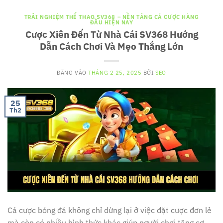
TRẢI NGHIỆM THỂ THAO SV368 – NỀN TẢNG CÁ CƯỢC HÀNG
ĐẦU HIỆN NAY
Cược Xiên Đến Từ Nhà Cái SV368 Hướng
Dẫn Cách Chơi Và Mẹo Thắng Lớn
ĐĂNG VÀO
THÁNG 2 25, 2025
BỞI
SEO
25
Th2
Cá cược bóng đá không chỉ dừng lại ở việc đặt cược đơn lẻ
mà còn có nhiều hình thức khác giúp người chơi tăng cơ