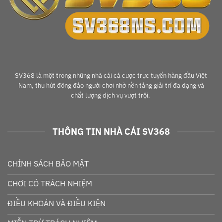
SV368 là một trong những nhà cái cá cược trực tuyến hàng đầu Việt
Nam, thu hút đông đảo người chơi nhờ nền tảng giải trí đa dạng và
chất lượng dịch vụ vượt trội.
THÔNG TIN NHÀ CÁI SV368
CHÍNH SÁCH BẢO MẬT
CHƠI CÓ TRÁCH NHIỆM
ĐIỀU KHOẢN VÀ ĐIỀU KIỆN