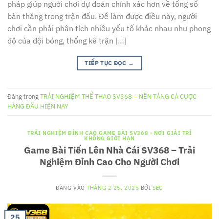
pháp giúp người chơi dự đoán chính xác hơn về tổng số
bàn thắng trong trận đấu. Để làm được điều này, người
chơi cần phải phân tích nhiều yếu tố khác nhau như phong
độ của đội bóng, thống kê trận […]
TIẾP TỤC ĐỌC
→
Đăng trong
TRẢI NGHIỆM THỂ THAO SV368 – NỀN TẢNG CÁ CƯỢC
HÀNG ĐẦU HIỆN NAY
TRẢI NGHIỆM ĐỈNH CAO GAME BÀI SV368 - NƠI GIẢI TRÍ
KHÔNG GIỚI HẠN
Game Bài Tiến Lên Nhà Cái SV368 – Trải
Nghiệm Đỉnh Cao Cho Người Chơi
ĐĂNG VÀO
THÁNG 2 25, 2025
BỞI
SEO
25