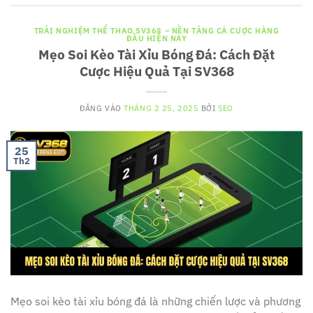
TRẢI NGHIỆM THỂ THAO SV368 – NỀN TẢNG CÁ CƯỢC HÀNG
ĐẦU HIỆN NAY
Mẹo Soi Kèo Tài Xỉu Bóng Đá: Cách Đặt
Cược Hiệu Quả Tại SV368
ĐĂNG VÀO
THÁNG 2 25, 2025
BỞI
SEO
25
Th2
Mẹo soi kèo tài xỉu bóng đá là những chiến lược và phương