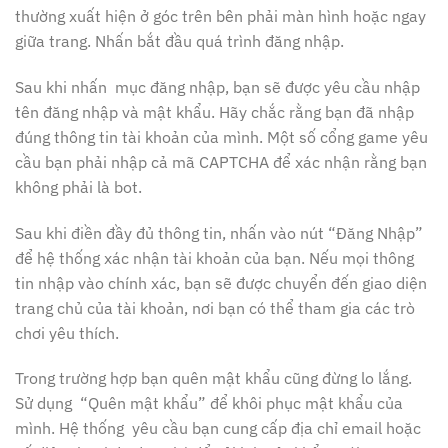
thường xuất hiện ở góc trên bên phải màn hình hoặc ngay
giữa trang. Nhấn bắt đầu quá trình đăng nhập.
Sau khi nhấn mục đăng nhập, bạn sẽ được yêu cầu nhập
tên đăng nhập và mật khẩu. Hãy chắc rằng bạn đã nhập
đúng thông tin tài khoản của mình. Một số cổng game yêu
cầu bạn phải nhập cả mã CAPTCHA để xác nhận rằng bạn
không phải là bot.
Sau khi điền đầy đủ thông tin, nhấn vào nút “Đăng Nhập”
để hệ thống xác nhận tài khoản của bạn. Nếu mọi thông
tin nhập vào chính xác, bạn sẽ được chuyển đến giao diện
trang chủ của tài khoản, nơi bạn có thể tham gia các trò
chơi yêu thích.
Trong trường hợp bạn quên mật khẩu cũng đừng lo lắng.
Sử dụng “Quên mật khẩu” để khôi phục mật khẩu của
mình. Hệ thống yêu cầu bạn cung cấp địa chỉ email hoặc