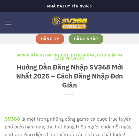
Bỏ
NHÀ CÁI UY TÍN SV365
qua
nội
dung
ĐĂNG KÝ
ĐĂNG NHẬP
HƯỚNG DẪN SV368 CHI TIẾT: ĐIỀU KHOẢN, ĐIỀU KIỆN VÀ
CÁCH THAM GIA
Hướng Dẫn Đăng Nhập SV368 Mới
Nhất 2025 – Cách Đăng Nhập Đơn
Giản
SV368
là một trong những cổng game cá cược trực tuyến
phổ biến hiện nay, thu hút hàng triệu người chơi mỗi ngày
nhờ vào giao diện thân thiện và các dịch vụ chất lượng.