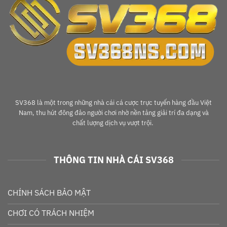
SV368 là một trong những nhà cái cá cược trực tuyến hàng đầu Việt
Nam, thu hút đông đảo người chơi nhờ nền tảng giải trí đa dạng và
chất lượng dịch vụ vượt trội.
THÔNG TIN NHÀ CÁI SV368
CHÍNH SÁCH BẢO MẬT
CHƠI CÓ TRÁCH NHIỆM