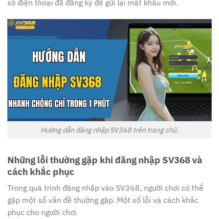
số điện thoại đã đăng ký để gửi lại mật khẩu mới.
Hướng dẫn đăng nhập SV368 trên trang chủ.
Những lỗi thường gặp khi đăng nhập SV368 và
cách khắc phục
Trong quá trình đăng nhập vào SV368, người chơi có thể
gặp một số vấn đề thường gặp. Một số lỗi và cách khắc
phục cho người chơi