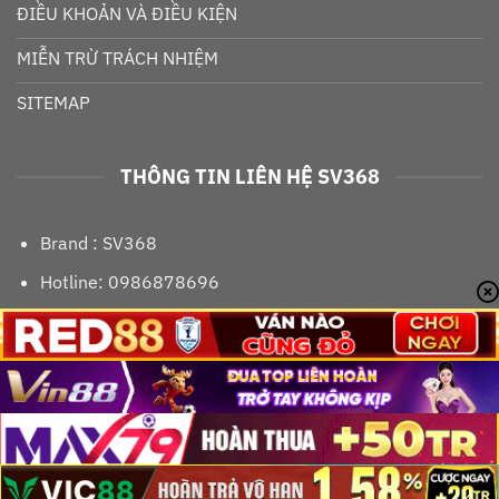
ĐIỀU KHOẢN VÀ ĐIỀU KIỆN
MIỄN TRỪ TRÁCH NHIỆM
SITEMAP
THÔNG TIN LIÊN HỆ SV368
Brand :
SV368
Hotline: 0986878696
Email:
support@beleefjulia.nl
Địa chỉ: 354 Khương Thượng, Đống Đa, Hà Nội, Vietnam
Copyright 2026 ©
SV368