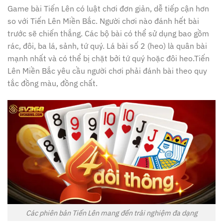
Game bài Tiến Lên có luật chơi đơn giản, dễ tiếp cận hơn
so với Tiến Lên Miền Bắc. Người chơi nào đánh hết bài
trước sẽ chiến thắng. Các bộ bài có thể sử dụng bao gồm
rác, đôi, ba lá, sảnh, tứ quý. Lá bài số 2 (heo) là quân bài
mạnh nhất và có thể bị chặt bởi tứ quý hoặc đôi heo.Tiến
Lên Miền Bắc yêu cầu người chơi phải đánh bài theo quy
tắc đồng màu, đồng chất.
Các phiên bản Tiến Lên mang đến trải nghiệm đa dạng