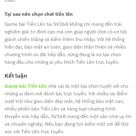
Tại sao nên chọn chơi tiến lên
Game bài Tiến Lên tại SV368 không chỉ mang đến trải
nghiệm giải trí đỉnh cao mà còn giúp người chơi có cơ hội
giành chiến thắng và kiếm thêm thu nhập. Với hệ thống
hiện đại, bảo mật an toàn, giao diện thân thiện và nhiều
chương trình ưu đãi hấp dẫn, xứng đáng là sự lựa chọn
hàng đầu cho những ai yêu thích Tiến Lên trực tuyến.
Kết luận
Game bài Tiến Lên
nhà cái là một lựa chọn tuyệt vời cho
những ai đam mê đánh bài trực tuyến. Với nhiều ưu điểm
vượt trội như giao diện đẹp mắt, hệ thống bảo mật cao,
nhiều phiên bản Tiến Lên và hàng loạt chương trình
khuyến mãi hấp dẫn, SV368 mang đến một sân chơi uy tín
và chuyên nghiệp. Nếu bạn đang tìm kiếm một nơi để thử
sức với Tiến Lên trực tuyến.