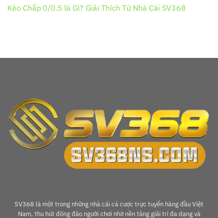
Kèo Chấp 0/0.5 là Gì? Giải Thích Từ Nhà Cái SV368
SV368 là một trong những nhà cái cá cược trực tuyến hàng đầu Việt
Nam, thu hút đông đảo người chơi nhờ nền tảng giải trí đa dạng và