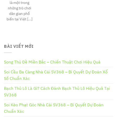
là một trong
những trò chơi
dân gian phổ
biến tại Việt [...]
BÀI VIẾT MỚI
Song Thủ Đề Miền Bắc – Chiến Thuật Chơi Hiệu Quả
Soi Cầu Ba Càng Nhà Cái SV368 – Bí Quyết Dự Đoán Xổ
Số Chuẩn Xác
Bạch Thủ Lô Là Gì? Cách Đánh Bạch Thủ Lô Hiệu Quả Tại
SV368
Soi Kèo Phạt Góc Nhà Cái SV368 – Bí Quyết Dự Đoán
Chuẩn Xác