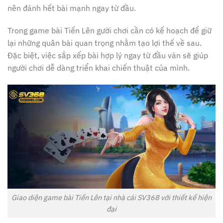
nên đánh hết bài mạnh ngay từ đầu.
Trong game bài Tiến Lên gười chơi cần có kế hoạch để giữ
lại những quân bài quan trọng nhằm tạo lợi thế về sau.
Đặc biệt, việc sắp xếp bài hợp lý ngay từ đầu ván sẽ giúp
người chơi dễ dàng triển khai chiến thuật của mình.
Giao diện game bài Tiến Lên tại nhà cái SV368 với thiết kế hiện
đại