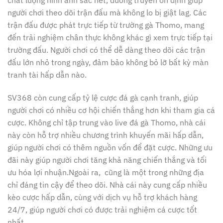
người chơi theo dõi trận đấu mà không lo bị giật lag. Các
trận đấu được phát trực tiếp từ trường gà Thomo, mang
đến trải nghiệm chân thực không khác gì xem trực tiếp tại
trường đấu. Người chơi có thể dễ dàng theo dõi các trận
đấu lớn nhỏ trong ngày, đảm bảo không bỏ lỡ bất kỳ màn
tranh tài hấp dẫn nào.
SV368 còn cung cấp tỷ lệ cược đá gà cạnh tranh, giúp
người chơi có nhiều cơ hội chiến thắng hơn khi tham gia cá
cược. Không chỉ tập trung vào live đá gà Thomo, nhà cái
này còn hỗ trợ nhiều chương trình khuyến mãi hấp dẫn,
giúp người chơi có thêm nguồn vốn để đặt cược. Những ưu
đãi này giúp người chơi tăng khả năng chiến thắng và tối
ưu hóa lợi nhuận.Ngoài ra, cũng là một trong những địa
chỉ đáng tin cậy để theo dõi. Nhà cái này cung cấp nhiều
kèo cược hấp dẫn, cùng với dịch vụ hỗ trợ khách hàng
24/7, giúp người chơi có được trải nghiệm cá cược tốt
nhất.