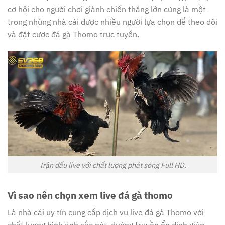
cơ hội cho người chơi giành chiến thắng lớn cũng là một
trong những nhà cái được nhiều người lựa chọn để theo dõi
và đặt cược đá gà Thomo trực tuyến.
Trận đấu live với chất lượng phát sóng Full HD.
Vì sao nên chọn xem live đá gà thomo
Là nhà cái uy tín cung cấp dịch vụ live đá gà Thomo với
chất lượng hình ảnh sắc nét, đường truyền ổn định giúp