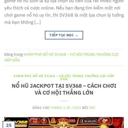
game nổ hũ luôn là sự lựa chọn ưu tiên của rất nhiều người
yêu thích cá cược online. Nếu bạn đang tìm kiếm một nơi
chơi game nổ hũ uy tín, thì SV368 là một lựa chọn lý tưởng
mà bạn không […]
TIẾP TỤC ĐỌC
→
Đăng trong
KHÁM PHÁ NỔ HŨ SV368 – CƠ HỘI TRÚNG THƯỞNG CỰC
HẤP DẪN
KHÁM PHÁ NỔ HŨ SV368 – CƠ HỘI TRÚNG THƯỞNG CỰC HẤP
DẪN
NỔ HŨ JACKPOT TẠI SV368 – CÁCH CHƠI
VÀ CƠ HỘI THẮNG LỚN
ĐĂNG VÀO
THÁNG 2 25, 2025
BỞI
SEO
25