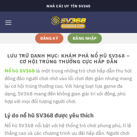
Bỏ
NHÀ CÁI UY TÍN SV365
qua
nội
dung
ĐĂNG KÝ
ĐĂNG NHẬP
LƯU TRỮ DANH MỤC:
KHÁM PHÁ NỔ HŨ SV368 –
CƠ HỘI TRÚNG THƯỞNG CỰC HẤP DẪN
Nổ hũ SV368
là một trong những trò chơi hấp dẫn thu hút
đông đảo người chơi nhờ vào lối chơi đơn giản nhưng mang
lại cơ hội trúng thưởng cao. Với hàng loạt tựa game đa
dạng, SV368 mang đến không gian giải trí sôi động, phù
hợp với mọi đối tượng người chơi.
Lý do nổ hũ SV368 được yêu thích
Nổ hũ SV368 nổi bật với hệ thống trò chơi phong phú, tỉ lệ
thắng cao và các chương trình ưu đãi hấp dẫn. Người chơi