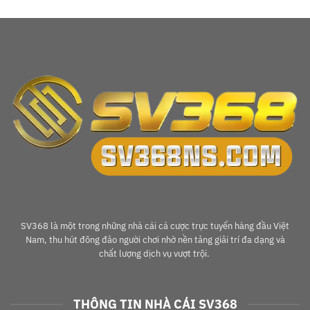
SV368 là một trong những nhà cái cá cược trực tuyến hàng đầu Việt
Nam, thu hút đông đảo người chơi nhờ nền tảng giải trí đa dạng và
chất lượng dịch vụ vượt trội.
THÔNG TIN NHÀ CÁI SV368