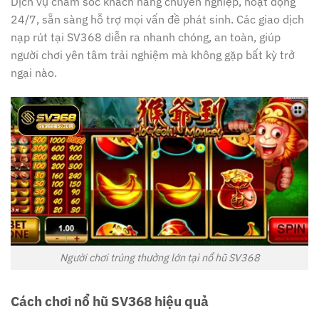
Dịch vụ chăm sóc khách hàng chuyên nghiệp, hoạt động
24/7, sẵn sàng hỗ trợ mọi vấn đề phát sinh. Các giao dịch
nạp rút tại SV368 diễn ra nhanh chóng, an toàn, giúp
người chơi yên tâm trải nghiệm mà không gặp bất kỳ trở
ngại nào.
Người chơi trúng thưởng lớn tại nổ hũ SV368
Cách chơi nổ hũ SV368 hiệu quả