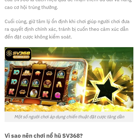
cao cơ hội trúng thưởng.
Cuối cùng, giữ tâm lý ổn định khi chơi giúp người chơi đưa
ra quyết định chính xác, tránh bị cuốn theo cảm xúc dẫn
đến đặt cược không kiểm soát.
Một số người chơi áp dụng chiến thuật đặt cược tăng dần
Vì sao nên chơi nổ hũ SV368?