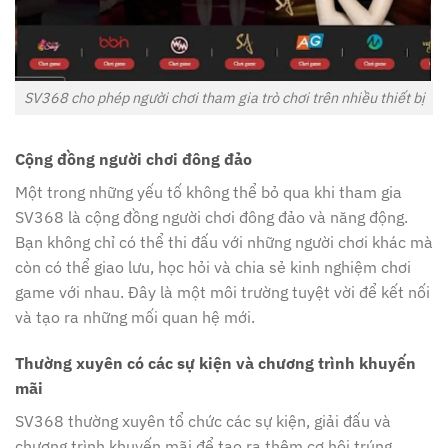
SV368 cho phép người chơi tham gia trò chơi trên nhiều thiết bị
Cộng đồng người chơi đông đảo
Một trong những yếu tố không thể bỏ qua khi tham gia
SV368 là cộng đồng người chơi đông đảo và năng động.
Bạn không chỉ có thể thi đấu với những người chơi khác mà
còn có thể giao lưu, học hỏi và chia sẻ kinh nghiệm chơi
game với nhau. Đây là một môi trường tuyệt vời để kết nối
và tạo ra những mối quan hệ mới.
Thường xuyên có các sự kiện và chương trình khuyến
mãi
SV368 thường xuyên tổ chức các sự kiện, giải đấu và
chương trình khuyến mãi để tạo ra thêm cơ hội trúng