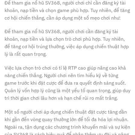
Để tham gia nổ hũ SV368, người chơi chỉ cần đăng ký tài
khoản, nạp tiền và chọn game phù hợp. Tuy nhiên, để tăng
cơ hội chiến thắng, cần áp dụng một số mẹo chơi như:
Để tham gia nổ hũ SV368, người chơi cần đăng ký tài
khoản, nạp tiền và lựa chọn trò chơi phù hợp. Tuy nhiên,
để tăng cơ hội trúng thưởng, việc áp dụng chiến thuật hợp
lý là rất quan trọng.
Việc lựa chọn trò chơi có tỉ lệ RTP cao giúp nâng cao khả
năng chiến thắng. Người chơi nên tìm hiểu kỹ về từng
game trước khi đặt cược để đưa ra quyết định sáng suốt.
Quản lý vốn hợp lý cũng là một yếu tố quan trọng, giúp duy
trì thời gian chơi lâu hơn và hạn chế rủi ro mất trắng.
Một số người chơi áp dụng chiến thuật đặt cược tăng dần
khi gần đến vòng quay thưởng lớn để tối đa hóa lợi nhuận.
Ngoài ra, tận dụng các chương trình khuyến mãi và sự kiện
của SV368 là cách hiệu quả để nhận thêm ưu đãi và nâng