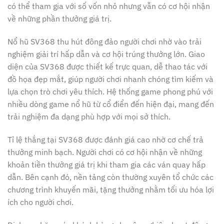
có thể tham gia với số vốn nhỏ nhưng vẫn có cơ hội nhận
về những phần thưởng giá trị.
Nổ hũ SV368 thu hút đông đảo người chơi nhờ vào trải
nghiệm giải trí hấp dẫn và cơ hội trúng thưởng lớn. Giao
diện của SV368 được thiết kế trực quan, dễ thao tác với
đồ họa đẹp mắt, giúp người chơi nhanh chóng tìm kiếm và
lựa chọn trò chơi yêu thích. Hệ thống game phong phú với
nhiều dòng game nổ hũ từ cổ điển đến hiện đại, mang đến
trải nghiệm đa dạng phù hợp với mọi sở thích.
Tỉ lệ thắng tại SV368 được đánh giá cao nhờ cơ chế trả
thưởng minh bạch. Người chơi có cơ hội nhận về những
khoản tiền thưởng giá trị khi tham gia các ván quay hấp
dẫn. Bên cạnh đó, nền tảng còn thường xuyên tổ chức các
chương trình khuyến mãi, tặng thưởng nhằm tối ưu hóa lợi
ích cho người chơi.