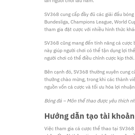
lẫn người chơi lâu năm.
SV368 cung cấp đầy đủ các giải đấu bóng đ
Bundesliga, Champions League, World Cup 
tham gia đặt cược với nhiều hình thức khá
SV368 cũng mang đến tính năng cá cược bón
này giúp người chơi có thể tận dụng lợi thế
người chơi có thể điều chỉnh cược kịp thời.
Bên cạnh đó, SV368 thường xuyên cung cấ
thưởng chào mừng, trong khi các thành viê
nguồn vốn cá cược và tối ưu hóa lợi nhuận.
Bóng đá – Môn thể thao được yêu thích n
Hướng dẫn tạo tài khoản
Việc tham gia cá cược thể thao tại SV368 