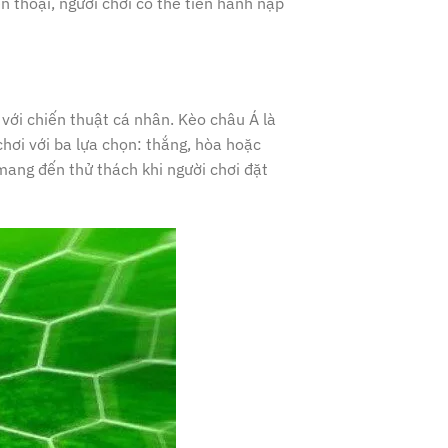
n thoại, người chơi có thể tiến hành nạp
với chiến thuật cá nhân. Kèo châu Á là
chơi với ba lựa chọn: thắng, hòa hoặc
 mang đến thử thách khi người chơi đặt