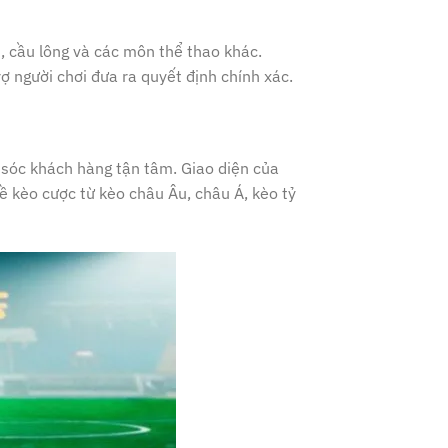
, cầu lông và các môn thể thao khác.
ợ người chơi đưa ra quyết định chính xác.
sóc khách hàng tận tâm. Giao diện của
về kèo cược từ kèo châu Âu, châu Á, kèo tỷ