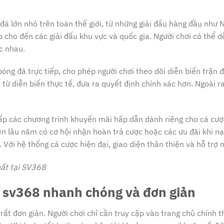
á lớn nhỏ trên toàn thế giới, từ những giải đấu hàng đầu như N
cho đến các giải đấu khu vực và quốc gia. Người chơi có thể d
c nhau.
g đá trực tiếp, cho phép người chơi theo dõi diễn biến trận đ
 từ diễn biến thực tế, đưa ra quyết định chính xác hơn. Ngoài ra
p các chương trình khuyến mãi hấp dẫn dành riêng cho cá cược
n lâu năm có cơ hội nhận hoàn trả cược hoặc các ưu đãi khi nạ
 Với hệ thống cá cược hiện đại, giao diện thân thiện và hỗ trợ 
hất tại SV368
 sv368 nhanh chóng và đơn giản
rất đơn giản. Người chơi chỉ cần truy cập vào trang chủ chính 