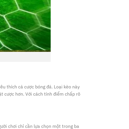
yêu thích cá cược bóng đá. Loại kèo này
ặt cược hơn. Với cách tính điểm chấp rõ
ười chơi chỉ cần lựa chọn một trong ba