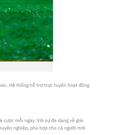
 xác. Hệ thống hỗ trợ trực tuyến hoạt động
á cược mỗi ngày. Với sự đa dạng về giải
huyên nghiệp, phù hợp cho cả người mới