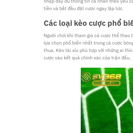
nhập đầy đủ thông tin cá nhân theo yêu cầ
tiền và bắt đầu đặt cược ngay lập tức.
Các loại kèo cược phổ bi
Người chơi khi tham gia cá cược thể thao 
lựa chọn phổ biến nhất trong cá cược bóng
thua. Kèo tài xỉu phù hợp với những ai thí
cược vào kết quả chính xác của trận đấu.