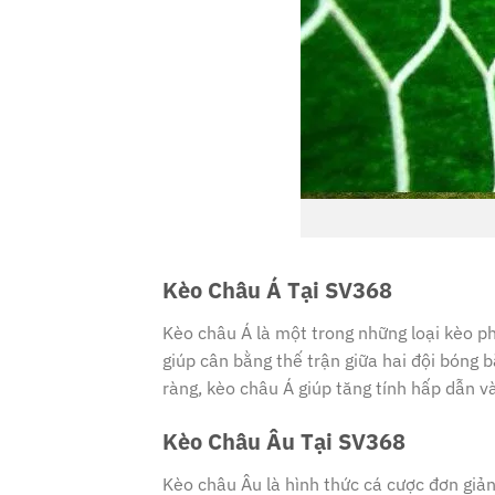
Kèo Châu Á Tại SV368
Kèo châu Á là một trong những loại kèo ph
giúp cân bằng thế trận giữa hai đội bóng 
ràng, kèo châu Á giúp tăng tính hấp dẫn v
Kèo Châu Âu Tại SV368
Kèo châu Âu là hình thức cá cược đơn giản