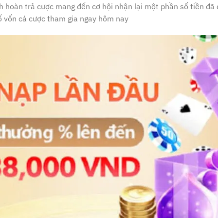
h hoàn trả cược mang đến cơ hội nhận lại một phần số tiền đã
 số vốn cá cược tham gia ngay hôm nay