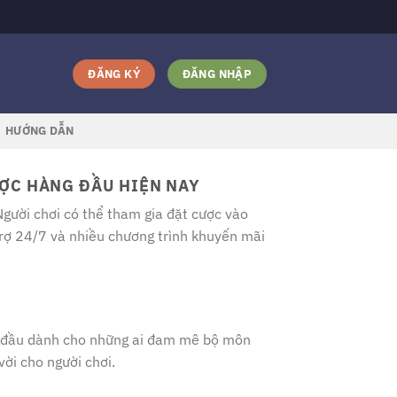
ĐĂNG KÝ
ĐĂNG NHẬP
HƯỚNG DẪN
ƯỢC HÀNG ĐẦU HIỆN NAY
Người chơi có thể tham gia đặt cược vào
trợ 24/7 và nhiều chương trình khuyến mãi
ng đầu dành cho những ai đam mê bộ môn
ời cho người chơi.