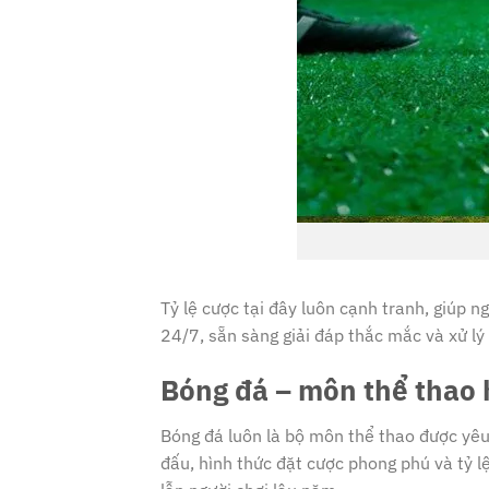
Tỷ lệ cược tại đây luôn cạnh tranh, giúp n
24/7, sẵn sàng giải đáp thắc mắc và xử l
Bóng đá – môn thể thao 
Bóng đá luôn là bộ môn thể thao được yêu 
đấu, hình thức đặt cược phong phú và tỷ 