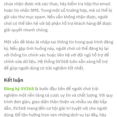
chưa nhận được mã xác thực, hãy kiểm tra hộp thư email
hoặc tin nhắn SMS. Trong một số trường hợp, mã có thể bị
gửi vào thư mục spam. Nếu vẫn không nhận được, người
chơi có thể liên hệ với bộ phận hỗ trợ khách hàng để được
giải quyết nhanh chóng.
Một vấn đề khác là nhập sai thông tin trong quá trình đăng
ký. Nếu gặp tình huống này, người chơi có thể đăng ký lại
với thông tin chính xác hoặc liên hệ với đội ngũ hỗ trợ để
chỉnh sửa dữ liệu. Hệ thống SV368 luôn sẵn sàng hỗ trợ
để giúp người dùng có trải nghiệm tốt nhất.
Kết luận
Đăng ký SV368
là bước đầu tiên để người chơi trải
nghiệm một nền tảng cá cược uy tín và chất lượng. Với quy
trình đơn giản, giao diện thân thiện và nhiều ưu đãi hấp
dẫn, SV368 mang đến cơ hội giải trí tuyệt vời cho người
dùng. Để tận hưởng trọn vẹn những dịch vụ tại đây, hãy