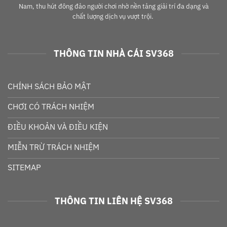
Nam, thu hút đông đảo người chơi nhờ nền tảng giải trí đa dạng và
chất lượng dịch vụ vượt trội.
THÔNG TIN NHÀ CÁI SV368
CHÍNH SÁCH BẢO MẬT
CHƠI CÓ TRÁCH NHIỆM
ĐIỀU KHOẢN VÀ ĐIỀU KIỆN
MIỄN TRỪ TRÁCH NHIỆM
SITEMAP
THÔNG TIN LIÊN HỆ SV368