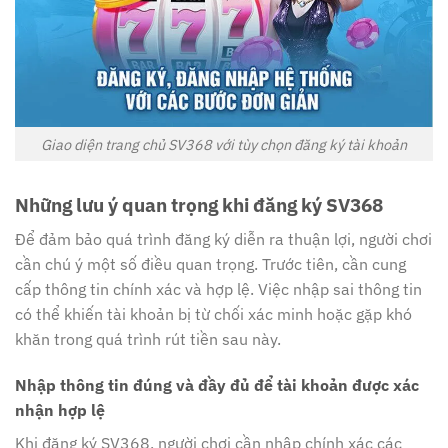
Giao diện trang chủ SV368 với tùy chọn đăng ký tài khoản
Những lưu ý quan trọng khi đăng ký SV368
Để đảm bảo quá trình đăng ký diễn ra thuận lợi, người chơi
cần chú ý một số điều quan trọng. Trước tiên, cần cung
cấp thông tin chính xác và hợp lệ. Việc nhập sai thông tin
có thể khiến tài khoản bị từ chối xác minh hoặc gặp khó
khăn trong quá trình rút tiền sau này.
Nhập thông tin đúng và đầy đủ để tài khoản được xác
nhận hợp lệ
Khi đăng ký SV368, người chơi cần nhập chính xác các