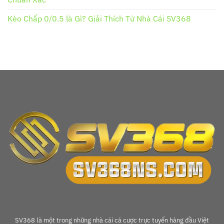
Kèo Chấp 0/0.5 là Gì? Giải Thích Từ Nhà Cái SV368
SV368 là một trong những nhà cái cá cược trực tuyến hàng đầu Việt