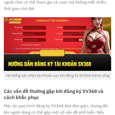
người chơi có thể tham gia cá cược mà không mất nhiều
thời gian chờ đợi.
Hệ thống xác nhận tài khoản sau khi đăng ký SV368 thành công
Các vấn đề thường gặp khi đăng ký SV368 và
cách khắc phục
Mặc dù quá trình đăng ký SV368 khá đơn giản, nhưng đôi
khi người dùng có thể gặp một số vấn đề phổ biến. Nếu