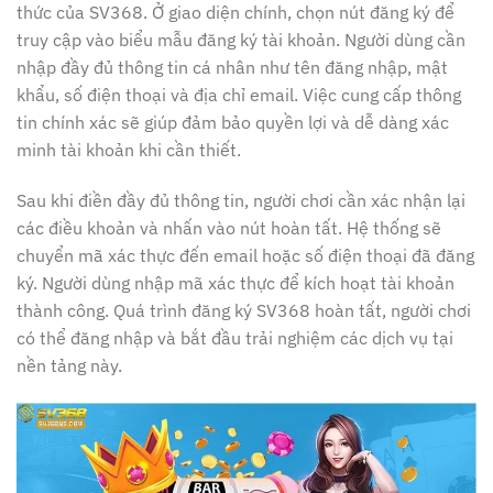
thức của SV368. Ở giao diện chính, chọn nút đăng ký để
truy cập vào biểu mẫu đăng ký tài khoản. Người dùng cần
nhập đầy đủ thông tin cá nhân như tên đăng nhập, mật
khẩu, số điện thoại và địa chỉ email. Việc cung cấp thông
tin chính xác sẽ giúp đảm bảo quyền lợi và dễ dàng xác
minh tài khoản khi cần thiết.
Sau khi điền đầy đủ thông tin, người chơi cần xác nhận lại
các điều khoản và nhấn vào nút hoàn tất. Hệ thống sẽ
chuyển mã xác thực đến email hoặc số điện thoại đã đăng
ký. Người dùng nhập mã xác thực để kích hoạt tài khoản
thành công. Quá trình đăng ký SV368 hoàn tất, người chơi
có thể đăng nhập và bắt đầu trải nghiệm các dịch vụ tại
nền tảng này.