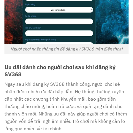
Người chơi nhập thông tin để đăng ký SV368 trên điện thoại
Ưu đãi dành cho người chơi sau khi đăng ký
SV368
Ngay sau khi đăng ký SV368 thành công, người chơi sẽ
nhận được nhiều ưu đãi hấp dẫn. Hệ thống thường xuyên
cập nhật các chương trình khuyến mãi, bao gồm tiền
thưởng chào mừng, hoàn trả cược và quà tặng dành cho
thành viên mới. Những ưu đãi này giúp người chơi có thêm
nguồn vốn để trải nghiệm nhiều trò chơi mà không cần lo
lắng quá nhiều về tài chính.