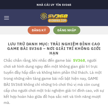
Bỏ
NHÀ CÁI UY TÍN SV365
qua
nội
dung
ĐĂNG KÝ
ĐĂNG NHẬP
LƯU TRỮ DANH MỤC:
TRẢI NGHIỆM ĐỈNH CAO
GAME BÀI SV368 – NƠI GIẢI TRÍ KHÔNG GIỚI
HẠN
Chắc chắn rằng, khi nhắc đến game bài
SV368
, người
chơi sẽ hình dung ngay đến một không gian giải trí trực
tuyến đầy hấp dẫn và không kém phần thử thách. Là một
trong những nền tảng game bài nổi bật hiện nay, GAME
BÀI SV368 không chỉ những trò chơi thú vị mà còn cung
cấp cho người chơi một trải nghiệm giải trí đỉnh cao, với sự
kết hợp hoàn hảo giữa đồ họa sắc nét và tính năng mượt
mà.