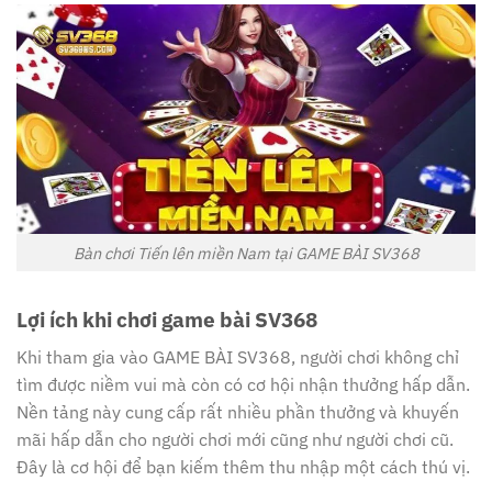
Bàn chơi Tiến lên miền Nam tại GAME BÀI SV368
Lợi ích khi chơi game bài SV368
Khi tham gia vào GAME BÀI SV368, người chơi không chỉ
tìm được niềm vui mà còn có cơ hội nhận thưởng hấp dẫn.
Nền tảng này cung cấp rất nhiều phần thưởng và khuyến
mãi hấp dẫn cho người chơi mới cũng như người chơi cũ.
Đây là cơ hội để bạn kiếm thêm thu nhập một cách thú vị.