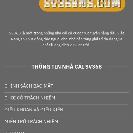
SV368 là một trong những nhà cái cá cược trực tuyến hàng đầu Việt
Nam, thu hút đông đảo người chơi nhờ nền tảng giải trí đa dạng và
chất lượng dịch vụ vượt trội.
THÔNG TIN NHÀ CÁI SV368
CHÍNH SÁCH BẢO MẬT
CHƠI CÓ TRÁCH NHIỆM
ĐIỀU KHOẢN VÀ ĐIỀU KIỆN
MIỄN TRỪ TRÁCH NHIỆM