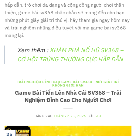
hấp dẫn, trò chơi đa dạng và cộng đồng người chơi thân
thiện, game bài sv368 chắc chắn sẽ mang đến cho bạn
những phút giây giải trí thú vị. hãy tham gia ngay hôm nay
và trải nghiệm những điều tuyệt vời mà game bài sv368
mang lại.
Xem thêm :
KHÁM PHÁ NỔ HŨ SV368 –
CƠ HỘI TRÚNG THƯỞNG CỰC HẤP DẪN
TRẢI NGHIỆM ĐỈNH CAO GAME BÀI SV368 - NƠI GIẢI TRÍ
KHÔNG GIỚI HẠN
Game Bài Tiến Lên Nhà Cái SV368 – Trải
Nghiệm Đỉnh Cao Cho Người Chơi
ĐĂNG VÀO
THÁNG 2 25, 2025
BỞI
SEO
25