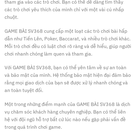
tham gia vào các trò chơi. Bạn có thể dễ dàng tìm thấy
các trò chơi yêu thích của mình chỉ với một vài cú nhấp
chuột.
GAME BÀI SV368 cung cấp một loạt các trò chơi bài hấp
dẫn như Tiến Lên, Poker, Baccarat, và nhiều trò chơi khác.
Mỗi trò chơi đều có luật chơi rõ ràng và dễ hiểu, giúp người
chơi nhanh chóng làm quen và tham gia.
Với GAME BÀI SV368, bạn có thể yên tâm về sự an toàn
và bảo mật của mình. Hệ thống bảo mật hiện đại đảm bảo
rằng mọi giao dịch của bạn sẽ được xử lý nhanh chóng và
an toàn tuyệt đối.
Một trong những điểm mạnh của GAME BÀI SV368 là dịch
vụ chăm sóc khách hàng chuyên nghiệp. Bạn có thể liên
hệ với đội ngũ hỗ trợ bất cứ lúc nào nếu gặp phải vấn đề
trong quá trình chơi game.