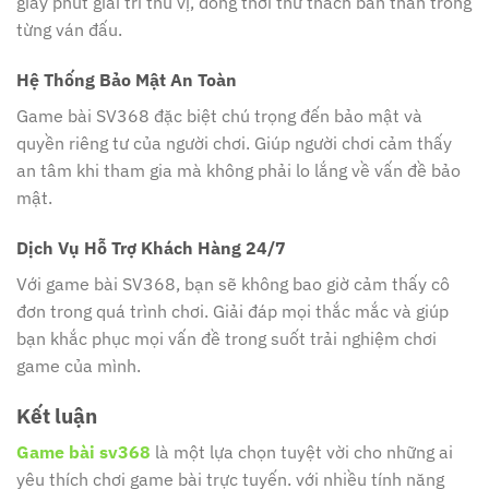
giây phút giải trí thú vị, đồng thời thử thách bản thân trong
từng ván đấu.
Hệ Thống Bảo Mật An Toàn
Game bài SV368 đặc biệt chú trọng đến bảo mật và
quyền riêng tư của người chơi. Giúp người chơi cảm thấy
an tâm khi tham gia mà không phải lo lắng về vấn đề bảo
mật.
Dịch Vụ Hỗ Trợ Khách Hàng 24/7
Với game bài SV368, bạn sẽ không bao giờ cảm thấy cô
đơn trong quá trình chơi. Giải đáp mọi thắc mắc và giúp
bạn khắc phục mọi vấn đề trong suốt trải nghiệm chơi
game của mình.
Kết luận
Game bài sv368
là một lựa chọn tuyệt vời cho những ai
yêu thích chơi game bài trực tuyến. với nhiều tính năng