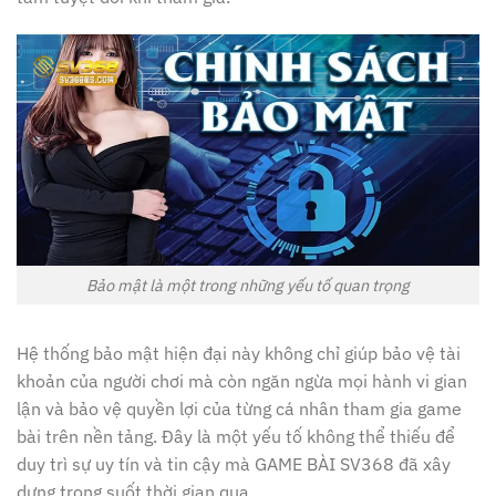
Bảo mật là một trong những yếu tố quan trọng
Hệ thống bảo mật hiện đại này không chỉ giúp bảo vệ tài
khoản của người chơi mà còn ngăn ngừa mọi hành vi gian
lận và bảo vệ quyền lợi của từng cá nhân tham gia game
bài trên nền tảng. Đây là một yếu tố không thể thiếu để
duy trì sự uy tín và tin cậy mà GAME BÀI SV368 đã xây
dựng trong suốt thời gian qua.