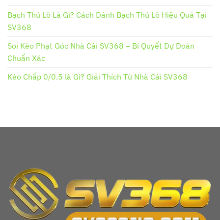
Bạch Thủ Lô Là Gì? Cách Đánh Bạch Thủ Lô Hiệu Quả Tại
SV368
Soi Kèo Phạt Góc Nhà Cái SV368 – Bí Quyết Dự Đoán
Chuẩn Xác
Kèo Chấp 0/0.5 là Gì? Giải Thích Từ Nhà Cái SV368