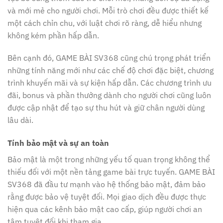
và mới mẻ cho người chơi. Mỗi trò chơi đều được thiết kế
một cách chỉn chu, với luật chơi rõ ràng, dễ hiểu nhưng
không kém phần hấp dẫn.
Bên cạnh đó, GAME BÀI SV368 cũng chú trọng phát triển
những tính năng mới như các chế độ chơi đặc biệt, chương
trình khuyến mãi và sự kiện hấp dẫn. Các chương trình ưu
đãi, bonus và phần thưởng dành cho người chơi cũng luôn
được cập nhật để tạo sự thu hút và giữ chân người dùng
lâu dài.
Tính bảo mật và sự an toàn
Bảo mật là một trong những yếu tố quan trọng không thể
thiếu đối với một nền tảng game bài trực tuyến. GAME BÀI
SV368 đã đầu tư mạnh vào hệ thống bảo mật, đảm bảo
rằng được bảo vệ tuyệt đối. Mọi giao dịch đều được thực
hiện qua các kênh bảo mật cao cấp, giúp người chơi an
tâm tuyệt đối khi tham gia.